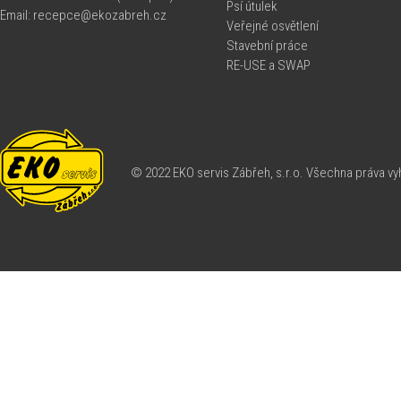
Psí útulek
Email: recepce@ekozabreh.cz
Veřejné osvětlení
Stavební práce
RE-USE a SWAP
© 2022 EKO servis Zábřeh, s.r.o. Všechna práva v